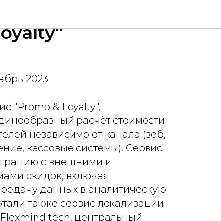
микросервис
oyalty"
кабрь 2023
 "Promo & Loyalty",
инообразный расчёт стоимости
телей независимо от канала (веб,
ние, кассовые системы). Сервис
грацию с внешними и
мами скидок, включая
ередачу данных в аналитическую
отали также сервис локализации
 Flexmind tech. центральный